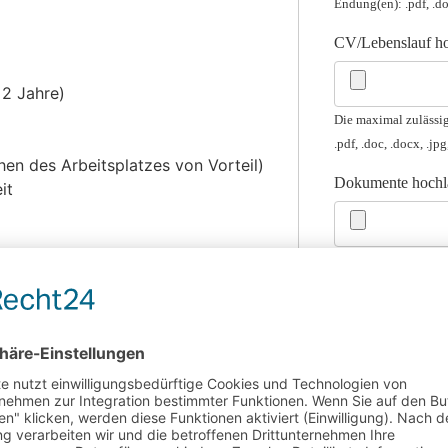
Endung(en): .pdf, .doc
CV/Lebenslauf h
 2 Jahre)
Die maximal zulässi
.pdf, .doc, .docx, .jpg
en des Arbeitsplatzes von Vorteil)
Dokumente hochl
it
Sie können bis zu 5 
unde (Brutto). Je nach Qualifikation
Endung(en): .pdf, .doc
ch.
ltag
Ich habe die
D
lungsmöglichkeiten