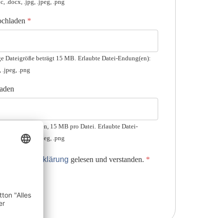
, .docx, .jpg, .jpeg, .png
ochladen
*
ge Dateigröße beträgt 15 MB.
Erlaubte Datei-Endung(en):
, .jpeg, .png
aden
Dateien hochladen, 15 MB pro Datei.
Erlaubte Datei-
, .docx, .jpg, .jpeg, .png
atenschutzerklärung
gelesen und verstanden.
*