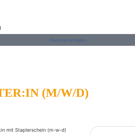
t
Personal anfragen
ER:IN (M/W/D)
:in mit Staplerschein (m-w-d)