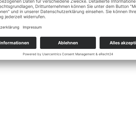
was in dir steckt, und starte durch!
Zurück zu den Inserate
n oder uns deine
t schicken.