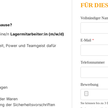
FÜR DIE
Vollständiger N
uhause?
eine/n
Lagermitarbeiter:in (m/w/d)
E-Mail
*
eit, Power und Teamgeist dafür
Telefonnummer
Bewerbung
ugen
 der Waren
Sie können bis zu 3 
g der Sicherheitsvorschriften