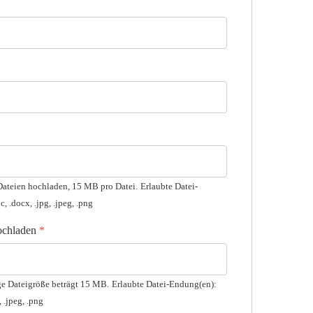
Dateien hochladen, 15 MB pro Datei.
Erlaubte Datei-
, .docx, .jpg, .jpeg, .png
ochladen
*
ge Dateigröße beträgt 15 MB.
Erlaubte Datei-Endung(en):
, .jpeg, .png