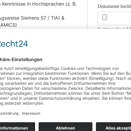
 Kenntnisse in Hochsprachen (z. B.
Dokumente hochl
gsweise Siemens S7 / TIA) &
INAMICS)
Sie können bis zu 5 
 eine eigenverantwortliche
Endung(en): .pdf, .doc
Ich habe die
Da
t für Vollzeit. Je nach
zahlung möglich
deine Weiterentwicklung
ugestalten?
darauf, dich kennenzulernen und
te umzusetzen!