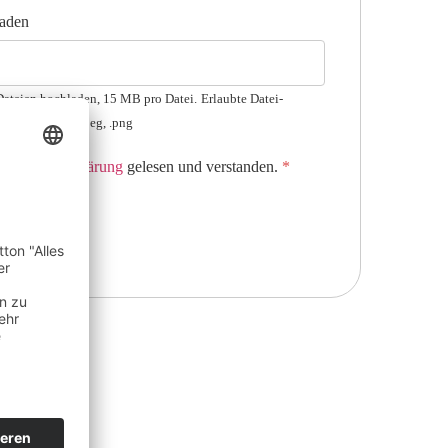
aden
Dateien hochladen, 15 MB pro Datei.
Erlaubte Datei-
, .docx, .jpg, .jpeg, .png
tenschutzerklärung
gelesen und verstanden.
*