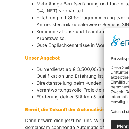
Mehrjährige Berufserfahrung und fundierte
C#, .NET) von Vorteil
Erfahrung mit SPS-Programmierung (vorzu
Antriebstechnik (idealerweise Siemens S
Kommunikations- und Teamfähigkeit sowie
Arbeitsweise.
Gute Englischkenntnisse in Wort & Schrift
Unser Angebot
Du verdienst ab € 3.500,00/Brutto im Mona
Qualifikation und Erfahrung ist eine Über
Direktanstellung beim Kunden
Verantwortungsvolle Projekte mit Zukunft
Förderung deiner Stärken & unterstützen 
Bereit, die Zukunft der Automatisierung mitz
Dann bewirb dich jetzt bei uns! Wir freuen uns 
gemeinsam spannende Automatisierungsprojek