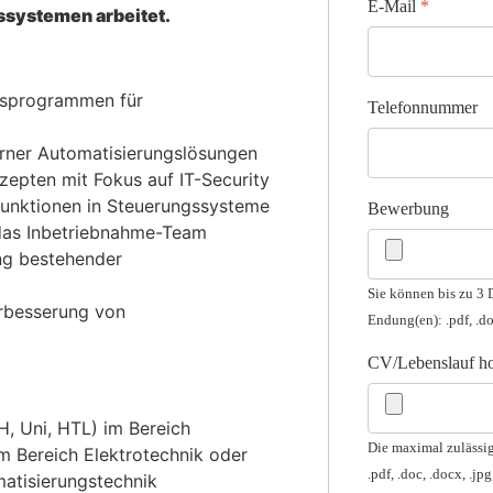
E-Mail
*
ssystemen arbeitet.
gsprogrammen für
Telefonnummer
ner Automatisierungslösungen
epten mit Fokus auf IT-Security
sfunktionen in Steuerungssysteme
Bewerbung
 das Inbetriebnahme-Team
ung bestehender
Sie können bis zu 3 
rbesserung von
Endung(en): .pdf, .doc
CV/Lebenslauf h
, Uni, HTL) im Bereich
Die maximal zulässi
m Bereich Elektrotechnik oder
.pdf, .doc, .docx, .jpg
matisierungstechnik