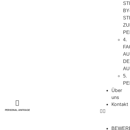
ST
BY
ST
ZU
PE
4.
FA
AU
DE
AU
5.
PE
Über
uns
Kontakt
PERSONAL ANFRAGE
BEWERB