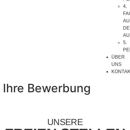
4.
FA
AU
DE
AU
5.
PE
ÜBER
UNS
KONTA
Ihre Bewerbung
UNSERE