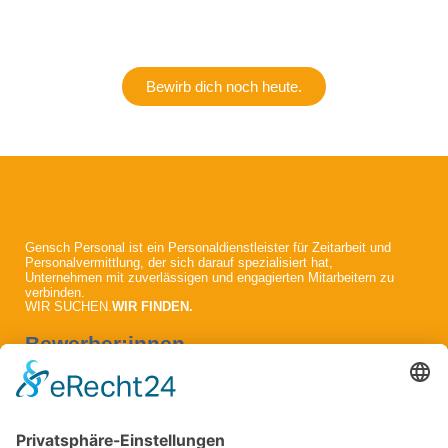
Bewirb dich noch heute.
Gensch Personal ist ein Personaldienstleister für Zeitarbeit und
Personalvermittlung, der sich darauf spezialisiert hat,
Unternehmen mit zuverlässigen und engagierten Mitarbeitern zu
verbinden.
WIR SUCHEN.
WIR FINDEN.
Bewerber:innen
Übersicht
Jobs
Initiativbewerbung
Unternehmen